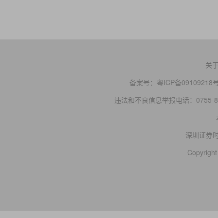
关
备案号：
粤ICP备09109218
违法和不良信息举报电话：0755-83
深圳证券
Copyright