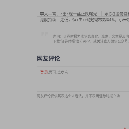
李大—霄：<出>现一丝止跌曙光
永{兴}股份
港股持续—走低，恒<生>科技指数跌超4%，小米
声明：证券时报力求信息真实、准确，文章提及内
下载“证券时报”官方APP，或关注官方微信公众
网友评论
登录
后可以发言
网友评论仅供其表达个人看法，并不表明证券时报立场