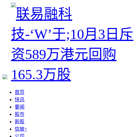
首页
快讯
要闻
股市
新股
信披+
公司