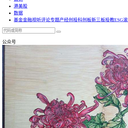
港美股
数据
基金
金融
视听
评论
专题
产经
创投
科创板
新三板
投教
ESG
滚
公众号